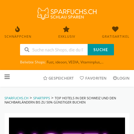
SCHNÄPPCHEN
EXKLUSIV
GRATISARTIKEL
SUCHE
Beliebte Shops:
Fust
,
ideoon
,
VEDIA
,
Vitaminplus
,...
Skip
to
GESPEICHERT
FAVORITEN
LOGIN
content
>
>
SPARFUCHS.CH
SPARTIPPS
TOP HOTELS IN DER SCHWEIZ UND DEN
NACHBARLÄNDERN BIS ZU 50% GÜNSTIGER BUCHEN