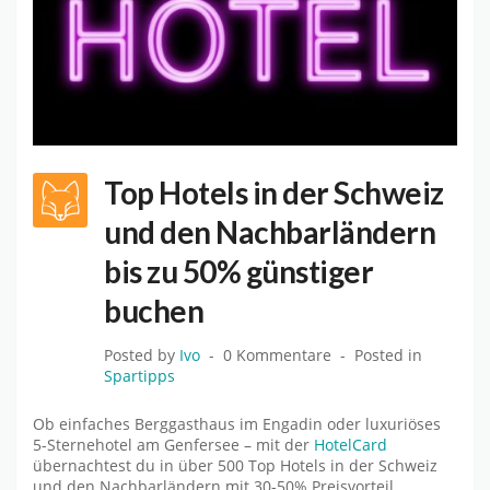
Top Hotels in der Schweiz
und den Nachbarländern
bis zu 50% günstiger
buchen
Posted by
Ivo
0 Kommentare
Posted in
Spartipps
Ob einfaches Berggasthaus im Engadin oder luxuriöses
5-Sternehotel am Genfersee – mit der
HotelCard
übernachtest du in über 500 Top Hotels in der Schweiz
und den Nachbarländern mit 30-50% Preisvorteil.