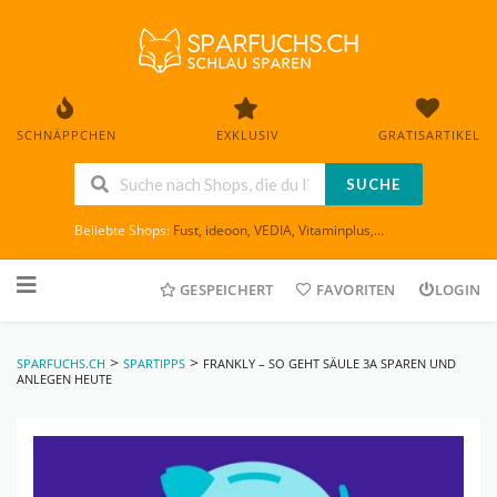
SCHNÄPPCHEN
EXKLUSIV
GRATISARTIKEL
SUCHE
Beliebte Shops:
Fust
,
ideoon
,
VEDIA
,
Vitaminplus
,...
Skip
to
GESPEICHERT
FAVORITEN
LOGIN
content
>
>
SPARFUCHS.CH
SPARTIPPS
FRANKLY – SO GEHT SÄULE 3A SPAREN UND
ANLEGEN HEUTE