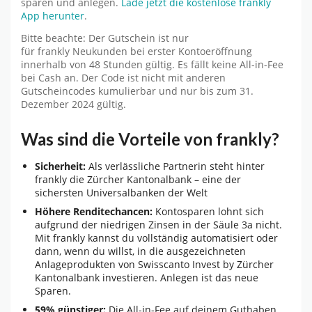
sparen und anlegen.
Lade jetzt die kostenlose frankly
App herunter
.
Bitte beachte: Der Gutschein ist nur
für frankly Neukunden bei erster Kontoeröffnung
innerhalb von 48 Stunden gültig. Es fällt keine All-in-Fee
bei Cash an. Der Code ist nicht mit anderen
Gutscheincodes kumulierbar und nur bis zum 31.
Dezember 2024 gültig.
Was sind die Vorteile von frankly?
Sicherheit:
Als verlässliche Partnerin steht hinter
frankly die Zürcher Kantonalbank – eine der
sichersten Universalbanken der Welt
Höhere Renditechancen:
Kontosparen lohnt sich
aufgrund der niedrigen Zinsen in der Säule 3a nicht.
Mit frankly kannst du vollständig automatisiert oder
dann, wenn du willst, in die ausgezeichneten
Anlageprodukten von Swisscanto Invest by Zürcher
Kantonalbank investieren. Anlegen ist das neue
Sparen.
59% günstiger:
Die All-in-Fee auf deinem Guthaben