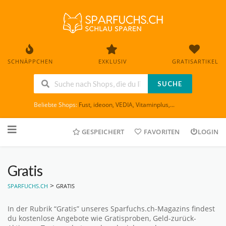
SCHNÄPPCHEN
EXKLUSIV
GRATISARTIKEL
SUCHE
Beliebte Shops:
Fust
,
ideoon
,
VEDIA
,
Vitaminplus
,...
Skip
to
GESPEICHERT
FAVORITEN
LOGIN
content
Gratis
>
SPARFUCHS.CH
GRATIS
In der Rubrik “Gratis” unseres Sparfuchs.ch-Magazins findest
du kostenlose Angebote wie Gratisproben, Geld-zurück-