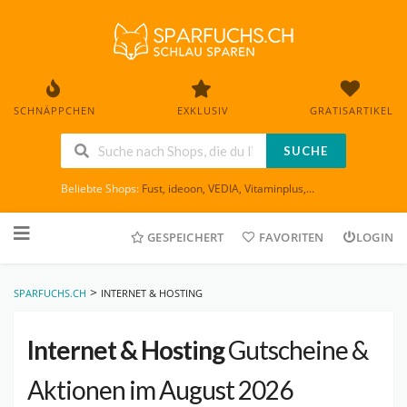
SCHNÄPPCHEN
EXKLUSIV
GRATISARTIKEL
SUCHE
Beliebte Shops:
Fust
,
ideoon
,
VEDIA
,
Vitaminplus
,...
Skip
to
GESPEICHERT
FAVORITEN
LOGIN
content
>
SPARFUCHS.CH
INTERNET & HOSTING
Internet & Hosting
Gutscheine &
Aktionen im August 2026