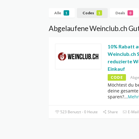
Alle
Codes
Deals
1
1
0
Abgelaufene Weinclub.ch Gut
10% Rabatt a
Weinclub.ch S
reduzierte W
Einkauf
CODE
Abge
Möchtest du be
deine gesamte
sparen?
...
Mehr
523 Benutzt - 0 Heute
Share
E-Mail