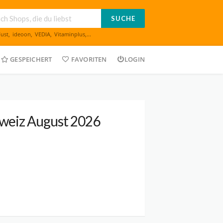
SUCHE
Fust
,
ideoon
,
VEDIA
,
Vitaminplus
,...
GESPEICHERT
FAVORITEN
LOGIN
weiz August 2026