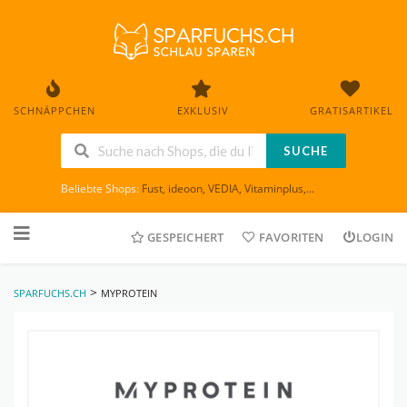
SCHNÄPPCHEN
EXKLUSIV
GRATISARTIKEL
SUCHE
Beliebte Shops:
Fust
,
ideoon
,
VEDIA
,
Vitaminplus
,...
Skip
to
GESPEICHERT
FAVORITEN
LOGIN
content
>
SPARFUCHS.CH
MYPROTEIN