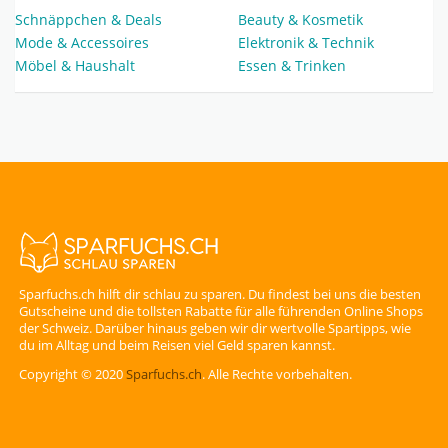
Schnäppchen & Deals
Beauty & Kosmetik
Mode & Accessoires
Elektronik & Technik
Möbel & Haushalt
Essen & Trinken
Sparfuchs.ch hilft dir schlau zu sparen. Du findest bei uns die besten
Gutscheine und die tollsten Rabatte für alle führenden Online Shops
der Schweiz. Darüber hinaus geben wir dir wertvolle Spartipps, wie
du im Alltag und beim Reisen viel Geld sparen kannst.
Copyright © 2020
Sparfuchs.ch
. Alle Rechte vorbehalten.