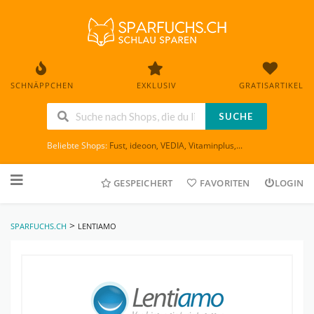
SCHNÄPPCHEN
EXKLUSIV
GRATISARTIKEL
SUCHE
Beliebte Shops:
Fust
,
ideoon
,
VEDIA
,
Vitaminplus
,...
Skip
to
GESPEICHERT
FAVORITEN
LOGIN
content
>
SPARFUCHS.CH
LENTIAMO