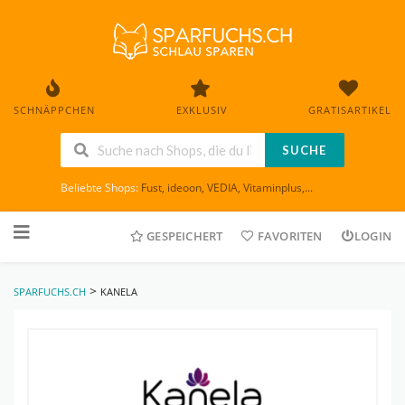
SCHNÄPPCHEN
EXKLUSIV
GRATISARTIKEL
SUCHE
Beliebte Shops:
Fust
,
ideoon
,
VEDIA
,
Vitaminplus
,...
Skip
to
GESPEICHERT
FAVORITEN
LOGIN
content
>
SPARFUCHS.CH
KANELA