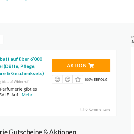
I
&
batt auf über 6’000
AKTION
l (Düfte, Pflege,
re & Geschenksets)
100% ERFOLG
g bis auf Widerruf
 Parfumerie gibt es
SALE. Auf
...
Mehr
0 Kommentare
ie Gutscheine & Aktionen