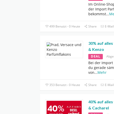
Im Online-Shop
der Import Par
bekommst
...
Me
499 Benutzt - 0 Heute
Share
E-Mail
30% auf alles
& Kenzo
DEAL
Abge
Bei der Impor
du gerade sämt
von
...
Mehr
353 Benutzt - 0 Heute
Share
E-Mail
40% auf alles
& Cacharel