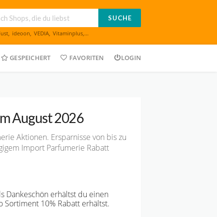
SUCHE
Fust
,
ideoon
,
VEDIA
,
Vitaminplus
,...
GESPEICHERT
FAVORITEN
LOGIN
 im August 2026
rie Aktionen. Ersparnisse von bis zu
gigem Import Parfumerie Rabatt
ls Dankeschön erhältst du einen
Sortiment 10% Rabatt erhältst.