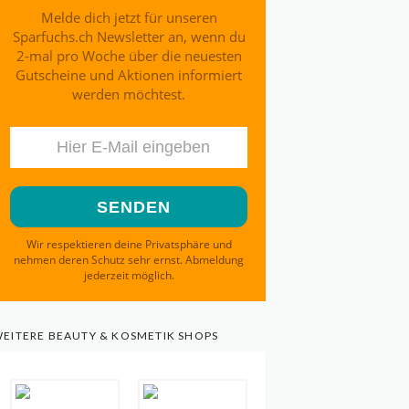
Melde dich jetzt für unseren
Sparfuchs.ch Newsletter an, wenn du
2-mal pro Woche über die neuesten
Gutscheine und Aktionen informiert
werden möchtest.
Wir respektieren deine Privatsphäre und
nehmen deren Schutz sehr ernst. Abmeldung
jederzeit möglich.
EITERE BEAUTY & KOSMETIK SHOPS