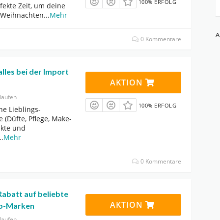
100% ERFOLG
erfekte Zeit, um deine
 Weihnachten
...
Mehr
A
0 Kommentare
alles bei der Import
AKTION
laufen
100% ERFOLG
ne Lieblings-
 (Düfte, Pflege, Make-
ukte und
..
Mehr
0 Kommentare
abatt auf beliebte
AKTION
op-Marken
laufen