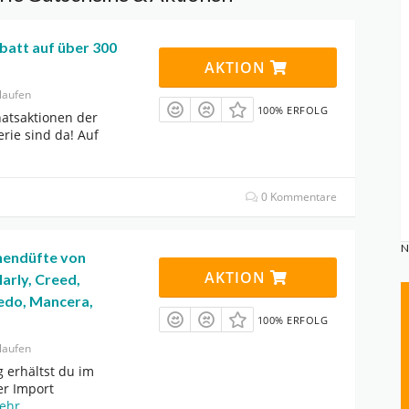
batt auf über 300
AKTION
laufen
100% ERFOLG
atsaktionen der
rie sind da! Auf
0 Kommentare
N
hendüfte von
AKTION
arly, Creed,
edo, Mancera,
100% ERFOLG
laufen
 erhältst du im
er Import
ehr