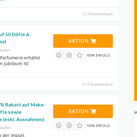
0 Kommentare
uf 50 Düfte &
AKTION
kel
laufen
100% ERFOLG
 Parfumerie erhältst
n Jubiläum 50
0 Kommentare
25% Rabatt auf Make-
AKTION
üfte sowie
W
 (exkl. Ausnahmen)
100% ERFOLG
laufen
p der Import