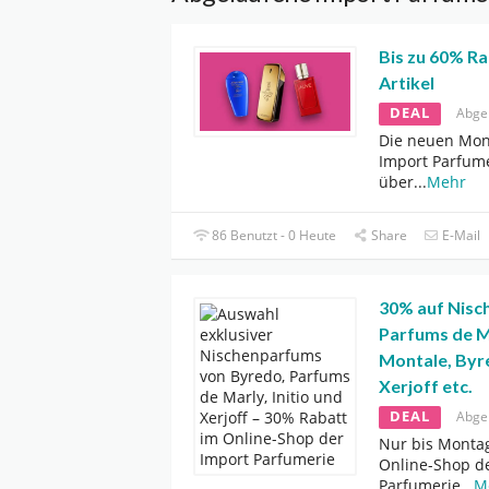
Bis zu 60% Ra
Artikel
DEAL
Abge
Die neuen Mon
Import Parfume
über
...
Mehr
86 Benutzt - 0 Heute
Share
E-Mail
30% auf Nisc
Parfums de M
Montale, Byr
Xerjoff etc.
DEAL
Abge
Nur bis Montag
Online-Shop d
Parfumerie
...
M