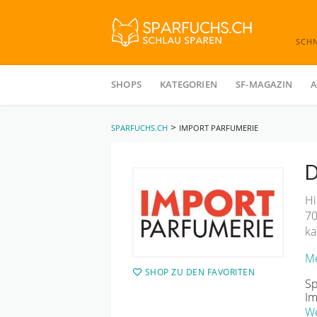
SCH
Skip
to
SHOPS
KATEGORIEN
SF-MAGAZIN
A
content
>
SPARFUCHS.CH
IMPORT PARFUMERIE
D
Hi
70
ka
Me
SHOP ZU DEN FAVORITEN
Sp
Im
We