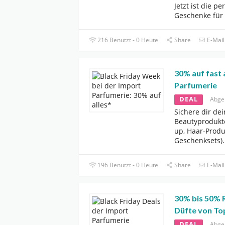
Jetzt ist die p
Geschenke für
216 Benutzt - 0 Heute
Share
E-Mail
30% auf fast 
Parfumerie
DEAL
Abge
Sichere dir dei
Beautyprodukte
up, Haar-Prod
Geschenksets)
.
196 Benutzt - 0 Heute
Share
E-Mail
30% bis 50% R
Düfte von T
DEAL
Abge