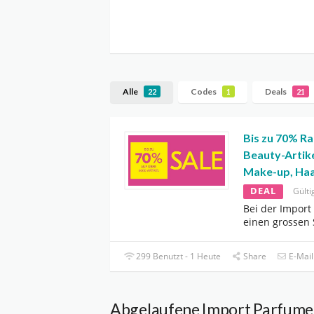
Alle
Codes
Deals
22
1
21
Bis zu 70% Ra
Beauty-Artike
Make-up, Haa
DEAL
Gülti
Bei der Import
einen grossen 
299 Benutzt - 1 Heute
Share
E-Mail
Abgelaufene Import Parfumer