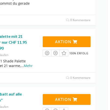
kommst du gerade
r
0 Kommentare
lette mit 21
AKTION
r nur CHF 11.95
90
100% ERFOLG
laufen
21 Shade Palette
et 21 warme,
...
Mehr
0 Kommentare
batt auf alle
AKTION
s*
laufen