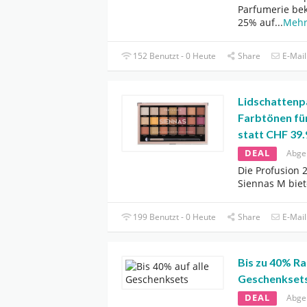
Parfumerie be
25% auf
...
Meh
152 Benutzt - 0 Heute
Share
E-Mail
Lidschattenpa
Farbtönen fü
statt CHF 39.
DEAL
Abge
Die Profusion 
Siennas M biet
199 Benutzt - 0 Heute
Share
E-Mail
Bis zu 40% Ra
Geschenkset
DEAL
Abge