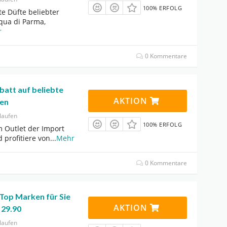
100% ERFOLG
e Düfte beliebter
qua di Parma,
r
0 Kommentare
batt auf beliebte
AKTION
en
laufen
100% ERFOLG
m Outlet der Import
 profitiere von
...
Mehr
0 Kommentare
Top Marken für Sie
AKTION
 29.90
laufen