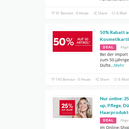
91 Benutzt - 0 Heute
Share
E-Mail
50% Rabatt a
Kosmetikarti
DEAL
Abge
Bei der Import
zum 50-jährige
Düfte
...
Mehr
145 Benutzt - 0 Heute
Share
E-Mail
Nur online: 
up, Pflege, D
Haarprodukte
DEAL
Abge
Im Online-Sho