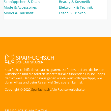
Schnäppchen & Deals
Beauty & Kosmetik
Mode & Accessoires
Elektronik & Technik
Möbel & Haushalt
Essen & Trinken
Sparfuchs.ch hilft dir schlau zu sparen. Du findest bei uns die besten
Gutscheine und die tollsten Rabatte für alle führenden Online Shops
der Schweiz. Darüber hinaus geben wir dir wertvolle Spartipps, wie
du im Alltag und beim Reisen viel Geld sparen kannst.
Copyright © 2020
Sparfuchs.ch
. Alle Rechte vorbehalten.
SPARFUCHS-MAGAZIN