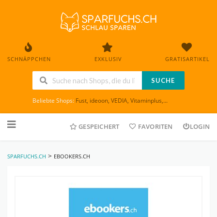
SCHNÄPPCHEN
EXKLUSIV
GRATISARTIKEL
SUCHE
Beliebte Shops:
Fust
,
ideoon
,
VEDIA
,
Vitaminplus
,...
Skip
to
GESPEICHERT
FAVORITEN
LOGIN
content
>
SPARFUCHS.CH
EBOOKERS.CH