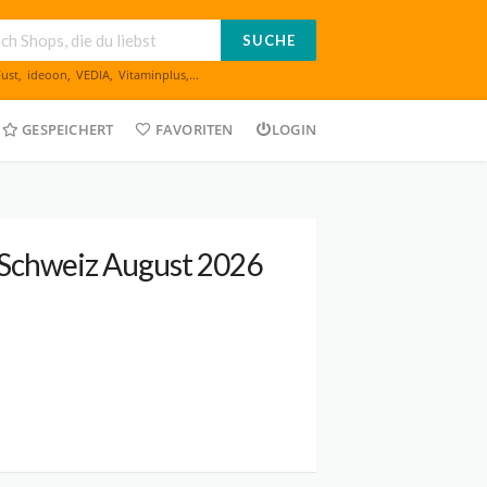
SUCHE
Fust
,
ideoon
,
VEDIA
,
Vitaminplus
,...
GESPEICHERT
FAVORITEN
LOGIN
 Schweiz August 2026