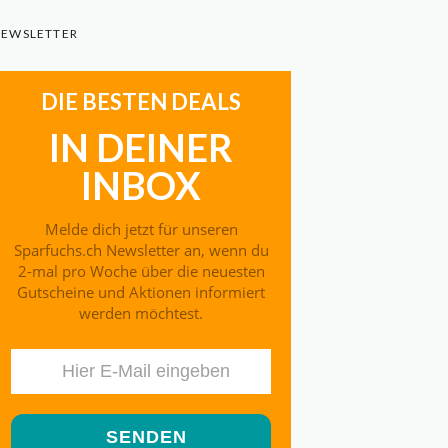
EWSLETTER
DIE BESTEN DEALS
IN DEINER
INBOX
Melde dich jetzt für unseren
Sparfuchs.ch Newsletter an, wenn du
2-mal pro Woche über die neuesten
Gutscheine und Aktionen informiert
werden möchtest.