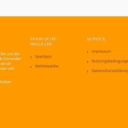
SPARFUCHS-
SERVICE
MAGAZIN
Impressum
 bei uns die
Spartipps
lle führenden
Nutzungsbedingung
wir dir
Wettbewerbe
isen viel
Datenschutzerklärun
ehalten.