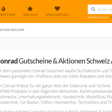
NÄPPCHEN
EXKLUSIV
GRATISARTIKEL
Beliebte Shops:
KTION MELDEN
onrad
Gutscheine & Aktionen Schweiz
t dem passenden Conrad Gutschein kaufst Du Elektronik und 
hweiz günstiger ein. Profitiere jetzt von tollen Rabatten und A
i Conrad findest Du die ganze Welt der Elektronik und Technik.
0'000 Produkte in den folgenden Bereichen: Kommunikationsele
ltimedia, Unterhaltungselektronik, Haustechnik, Modellbau, Bü
sstechnik. Für Bastler, Tüftler, Heimwerker, Technikfans und Tr
t einem gültigen Conrad Gutschein kaufst Du Elektronik & Tec