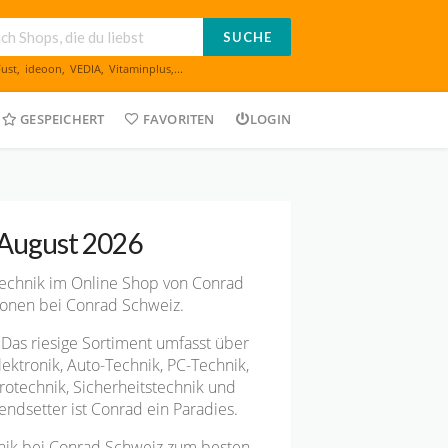
SUCHE
Fust
,
ideoon
,
VEDIA
,
Vitaminplus
,...
GESPEICHERT
FAVORITEN
LOGIN
 August 2026
Technik im Online Shop von Conrad
ktionen bei Conrad Schweiz.
 Das riesige Sortiment umfasst über
ktronik, Auto-Technik, PC-Technik,
rotechnik, Sicherheitstechnik und
endsetter ist Conrad ein Paradies.
hnik bei Conrad Schweiz zum besten