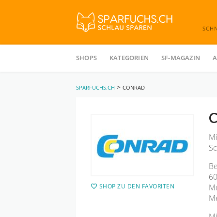
SCH
Skip
to
SHOPS
KATEGORIEN
SF-MAGAZIN
A
content
>
SPARFUCHS.CH
CONRAD
C
Mi
Sc
Be
60
SHOP ZU DEN FAVORITEN
Mu
Me
Mi