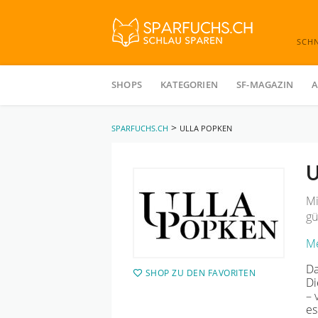
SCH
Skip
to
SHOPS
KATEGORIEN
SF-MAGAZIN
A
content
>
SPARFUCHS.CH
ULLA POPKEN
U
Mi
gü
Me
Da
SHOP ZU DEN FAVORITEN
Di
– 
es