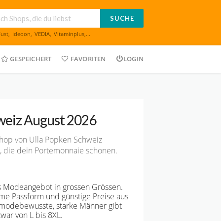
SUCHE
Fust
,
ideoon
,
VEDIA
,
Vitaminplus
,...
GESPEICHERT
FAVORITEN
LOGIN
weiz August 2026
Shop von Ulla Popken Schweiz
en, die dein Portemonnaie schonen.
ges Modeangebot in grossen Grössen.
me Passform und günstige Preise aus
ür modebewusste, starke Männer gibt
war von L bis 8XL.