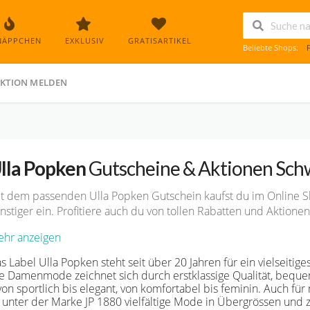
NÄPPCHEN
EXKLUSIV
GRATISARTIKEL
Beliebte Shops:
KTION MELDEN
lla Popken
Gutscheine & Aktionen Sch
t dem passenden Ulla Popken Gutschein kaufst du im Online 
nstiger ein. Profitiere auch du von tollen Rabatten und Aktion
hr anzeigen
s Label Ulla Popken steht seit über 20 Jahren für ein vielseiti
e Damenmode zeichnet sich durch erstklassige Qualität, beque
von sportlich bis elegant, von komfortabel bis feminin. Auch f
 unter der Marke JP 1880 vielfältige Mode in Übergrössen und z