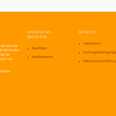
SPARFUCHS-
SERVICE
MAGAZIN
Impressum
 bei uns die
Spartipps
lle führenden
Nutzungsbedingung
wir dir
Wettbewerbe
isen viel
Datenschutzerklärun
ehalten.