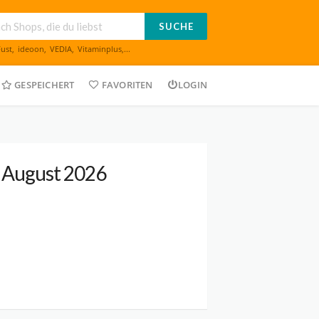
SUCHE
Fust
,
ideoon
,
VEDIA
,
Vitaminplus
,...
GESPEICHERT
FAVORITEN
LOGIN
 August 2026