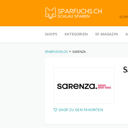
SCH
Skip
to
SHOPS
KATEGORIEN
SF-MAGAZIN
A
content
>
SPARFUCHS.CH
SARENZA
S
SHOP ZU DEN FAVORITEN