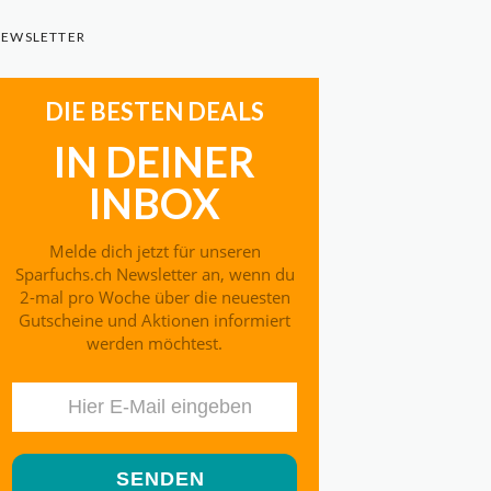
EWSLETTER
DIE BESTEN DEALS
IN DEINER
INBOX
Melde dich jetzt für unseren
Sparfuchs.ch Newsletter an, wenn du
2-mal pro Woche über die neuesten
Gutscheine und Aktionen informiert
werden möchtest.