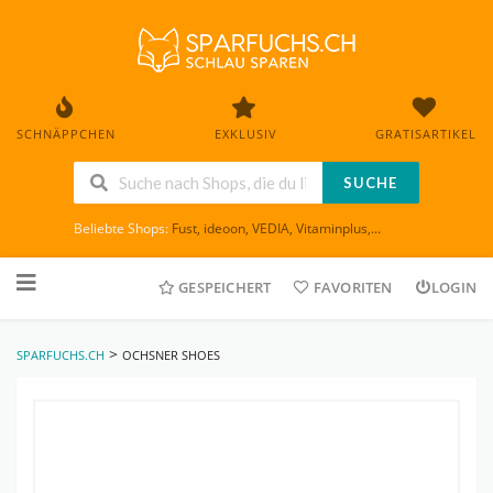
SCHNÄPPCHEN
EXKLUSIV
GRATISARTIKEL
SUCHE
Beliebte Shops:
Fust
,
ideoon
,
VEDIA
,
Vitaminplus
,...
Skip
to
GESPEICHERT
FAVORITEN
LOGIN
content
>
SPARFUCHS.CH
OCHSNER SHOES