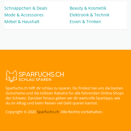
Schnäppchen & Deals
Beauty & Kosmetik
Mode & Accessoires
Elektronik & Technik
Möbel & Haushalt
Essen & Trinken
Sparfuchs.ch hilft dir schlau zu sparen. Du findest bei uns die besten
Gutscheine und die tollsten Rabatte für alle führenden Online Shops
der Schweiz. Darüber hinaus geben wir dir wertvolle Spartipps, wie
du im Alltag und beim Reisen viel Geld sparen kannst.
Copyright © 2020
Sparfuchs.ch
. Alle Rechte vorbehalten.