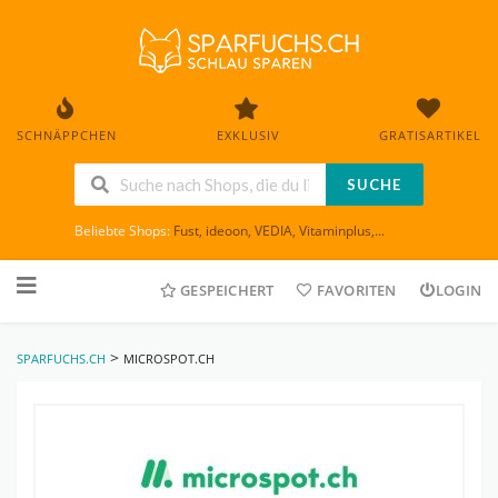
SCHNÄPPCHEN
EXKLUSIV
GRATISARTIKEL
SUCHE
Beliebte Shops:
Fust
,
ideoon
,
VEDIA
,
Vitaminplus
,...
Skip
to
GESPEICHERT
FAVORITEN
LOGIN
content
>
SPARFUCHS.CH
MICROSPOT.CH