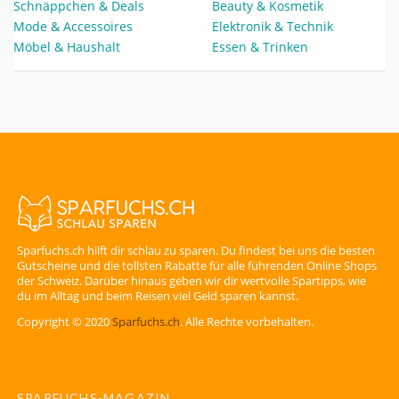
Schnäppchen & Deals
Beauty & Kosmetik
Mode & Accessoires
Elektronik & Technik
Möbel & Haushalt
Essen & Trinken
Sparfuchs.ch hilft dir schlau zu sparen. Du findest bei uns die besten
Gutscheine und die tollsten Rabatte für alle führenden Online Shops
der Schweiz. Darüber hinaus geben wir dir wertvolle Spartipps, wie
du im Alltag und beim Reisen viel Geld sparen kannst.
Copyright © 2020
Sparfuchs.ch
. Alle Rechte vorbehalten.
SPARFUCHS-MAGAZIN