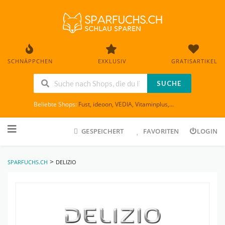
SCHNÄPPCHEN
EXKLUSIV
GRATISARTIKEL
SUCHE
Beliebte Shops:
Fust
,
ideoon
,
VEDIA
,
Vitaminplus
,...
Skip
to
GESPEICHERT
FAVORITEN
LOGIN
content
>
SPARFUCHS.CH
DELIZIO