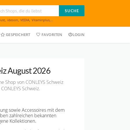
SUCHE
Fust
,
ideoon
,
VEDIA
,
Vitaminplus
,...
GESPEICHERT
FAVORITEN
LOGIN
iz August 2026
ine Shop von CONLEYS Schweiz
bei CONLEYS Schweiz.
ung sowie Accessoires mit dem
eben zahlreichen bekannten
ene Kollektionen.