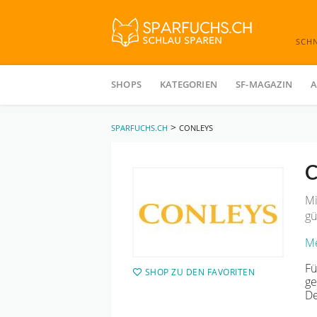
SCH
Skip
to
SHOPS
KATEGORIEN
SF-MAGAZIN
A
content
>
SPARFUCHS.CH
CONLEYS
C
Mi
gü
Me
Fü
SHOP ZU DEN FAVORITEN
ge
De